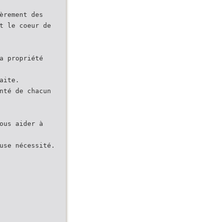
èrement des
t le coeur de
a propriété
aite.
nté de chacun
ous aider à
use nécessité.