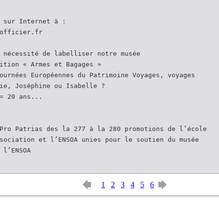
 sur Internet à :
officier.fr
 nécessité de labelliser notre musée
ition « Armes et Bagages »
ournées Européennes du Patrimoine Voyages, voyages
ie, Joséphine ou Isabelle ?
= 20 ans...
Pro Patrias des la 277 à la 280 promotions de l’école
sociation et l’ENSOA unies pour le soutien du musée
 l’ENSOA
1
2
3
4
5
6