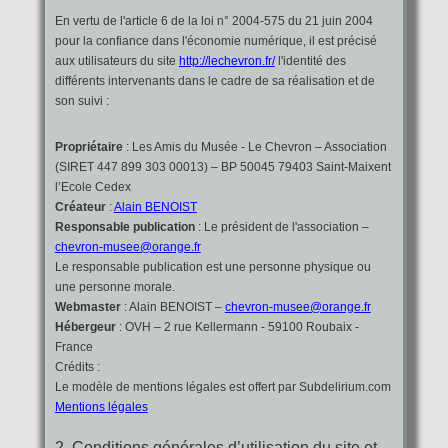
En vertu de l'article 6 de la loi n° 2004-575 du 21 juin 2004
pour la confiance dans l'économie numérique, il est précisé
aux utilisateurs du site
http://lechevron.fr/
l'identité des
différents intervenants dans le cadre de sa réalisation et de
son suivi :
Propriétaire
: Les Amis du Musée - Le Chevron – Association
(SIRET 447 899 303 00013) – BP 50045 79403 Saint-Maixent
l’Ecole Cedex
Créateur
:
Alain BENOIST
Responsable publication
: Le président de l'association –
chevron-musee@orange.fr
Le responsable publication est une personne physique ou
une personne morale.
Webmaster
: Alain BENOIST –
chevron-musee@orange.fr
Hébergeur
: OVH – 2 rue Kellermann - 59100 Roubaix -
France
Crédits :
Le modèle de mentions légales est offert par Subdelirium.com
Mentions légales
2. Conditions générales d’utilisation du site et