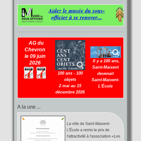
Aidez le musée du sous-
officier à se renover...
AG du
Chevron
le 09 juin
Il y a 100 ans,
2026
Saint-Maixent
100 ans - 100
devenait
objets
Saint-Maixent
-
2 mai au 15
L'École
décembre 2026
A la une ...
La ville de Saint-Maixent-
L'École a remis le prix de
l'attractivité à l'association «Les