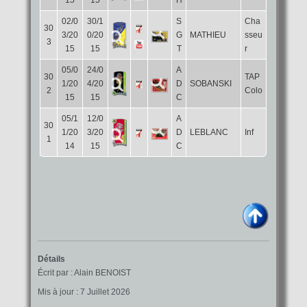
15
15
H
02/0
30/1
S
Cha
30
3/20
0/20
G
MATHIEU
sseu
3
15
15
T
r
05/0
24/0
A
30
TAP
1/20
4/20
D
SOBANSKI
2
Colo
15
15
C
05/1
12/0
A
30
1/20
3/20
D
LEBLANC
Inf
1
14
15
C
Détails
Écrit par :
Alain BENOIST
Mis à jour : 7 Juillet 2026