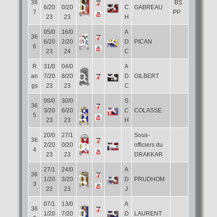
36
BS
6/20
0/20
C
GABREAU
7
PP
23
23
H
05/0
16/0
A
36
6/20
2/20
D
PICAN
6
23
24
C
R
31/0
04/0
A
an
7/20
8/20
D
GILBERT
gs
23
23
C
06/0
30/0
S
36
3/20
6/20
C
COLASSE
5
23
23
H
20/0
27/1
Sous-
36
2/20
0/20
officiers du
4
23
23
DRAKKAR
27/1
24/0
A
36
1/20
3/20
D
PRUDHOM
3
22
23
J
07/1
13/0
A
36
1/20
7/20
D
LAURENT