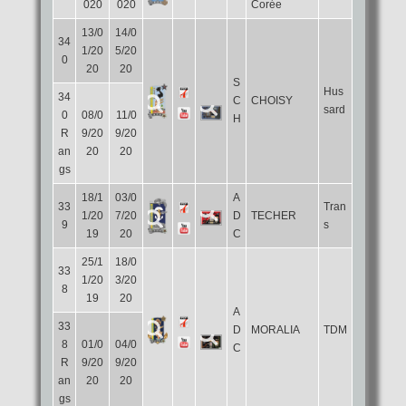
020
020
Corée
13/0
14/0
34
1/20
5/20
0
20
20
S
Hus
34
C
CHOISY
sard
0
08/0
11/0
H
R
9/20
9/20
an
20
20
gs
18/1
03/0
A
33
Tran
1/20
7/20
D
TECHER
9
s
19
20
C
25/1
18/0
33
1/20
3/20
8
19
20
A
33
D
MORALIA
TDM
8
01/0
04/0
C
R
9/20
9/20
an
20
20
gs