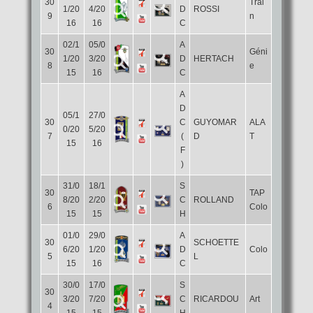
30
Trai
1/20
4/20
D
ROSSI
9
n
16
16
C
02/1
05/0
A
30
Géni
1/20
3/20
D
HERTACH
8
e
15
16
C
A
D
05/1
27/0
30
C
GUYOMAR
ALA
0/20
5/20
7
(
D
T
15
16
F
)
31/0
18/1
S
30
TAP
8/20
2/20
C
ROLLAND
6
Colo
15
15
H
01/0
29/0
A
30
SCHOETTE
6/20
1/20
D
Colo
5
L
15
16
C
30/0
17/0
S
30
3/20
7/20
C
RICARDOU
Art
4