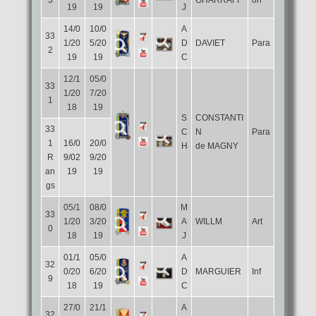
3
GHARRAFI
on
19
19
J
14/0
10/0
A
33
1/20
5/20
D
DAVIET
Para
2
19
19
C
12/1
05/0
33
1/20
7/20
1
18
19
S
CONSTANTI
33
C
N
Para
1
16/0
20/0
H
de MAGNY
R
9/02
9/20
an
19
19
gs
05/1
08/0
M
33
1/20
3/20
A
WILLM
Art
0
18
19
J
01/1
05/0
A
32
0/20
6/20
D
MARGUIER
Inf
9
18
19
C
27/0
21/1
A
32