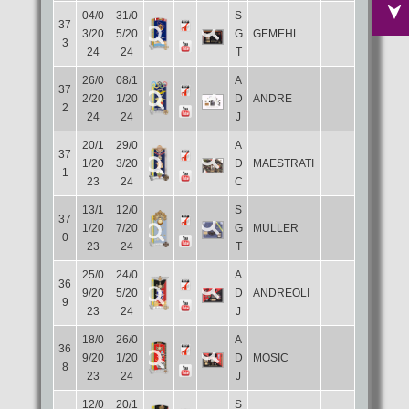
04/0
31/0
S
37
3/20
5/20
G
GEMEHL
3
24
24
T
26/0
08/1
A
37
2/20
1/20
D
ANDRE
2
24
24
J
20/1
29/0
A
37
1/20
3/20
D
MAESTRATI
1
23
24
C
13/1
12/0
S
37
1/20
7/20
G
MULLER
0
23
24
T
25/0
24/0
A
36
9/20
5/20
D
ANDREOLI
9
23
24
J
18/0
26/0
A
36
9/20
1/20
D
MOSIC
8
23
24
J
12/0
20/1
S