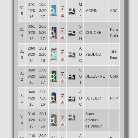
07/1
10/0
M
31
1/20
3/20
A
MORIN
ABC
5
16
17
J
03/1
26/0
S
31
Para
0/20
5/20
C
COUCKE
4
Colo
16
17
H
28/0
16/1
A
31
Tirai
8/20
2/20
D
YEDDOU
3
lleur
16
16
C
06/0
27/0
S
31
6/20
1/20
G
DELESTRE
Colo
2
16
17
T
04/0
22/0
A
31
4/20
7/20
D
BEYLIER
RHP
1
16
16
C
01/0
28/1
Sous-
31
3/20
0/20
officiers
0
16
16
de Verdun
11/0
29/0
A