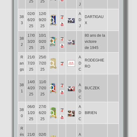
25
25
J
02/0
12/0
A
38
DARTIGAU
6/20
9/20
D
3
X
25
25
J
17/0
10/1
80 ans de la
38
3/20
0/20
victoire
2
25
25
de 1945
R
21/0
25/0
A
RODEGHIE
an
7/20
7/20
D
RO
gs
25
25
C
14/0
11/0
38
A
4/20
7/20
BUCZEK
1
D
25
25
C
06/0
27/0
A
38
1/20
6/20
D
BIRIEN
0
25
25
C
R
és
21/0
02/0
A