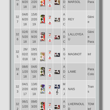
8/20
2/20
D
MARSOL
Para
8
18
18
C
04/0
15/0
A
32
Géni
6/20
2/20
D
REY
7
e
18
19
C
02/0
07/0
A
Géni
32
LALLOYEA
5/20
9/20
D
e
6
U
18
18
C
Para
26/
19/1
S
32
02/2
0/20
G
MAGINOT
Inf
5
018
18
T
08/0
04/0
A
32
Para
1/20
5/20
D
LAME
4
Colo
18
18
C
04/1
13/0
M
32
Tran
2/20
4/20
A
NAIS
3
s
17
18
J
06/1
09/0
A
32
LHERNOUL
TDM
1/20
3/20
D
2
D
Inf