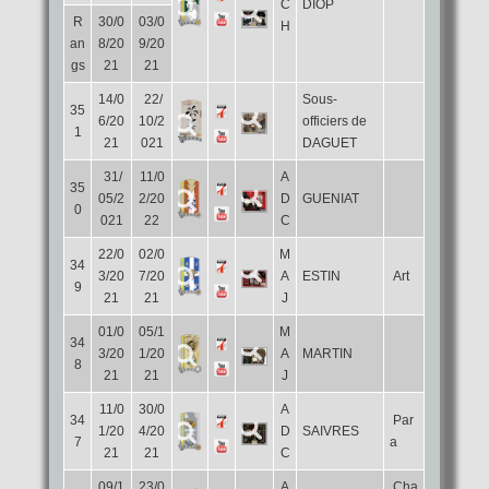
C
DIOP
R
30/0
03/0
H
an
8/20
9/20
gs
21
21
14/0
22/
Sous-
35
6/20
10/2
officiers de
1
21
021
DAGUET
31/
11/0
A
35
05/2
2/20
D
GUENIAT
0
021
22
C
22/0
02/0
M
34
3/20
7/20
A
ESTIN
Art
9
21
21
J
01/0
05/1
M
34
3/20
1/20
A
MARTIN
8
21
21
J
11/0
30/0
A
34
Par
1/20
4/20
D
SAIVRES
7
a
21
21
C
09/1
23/0
A
Cha