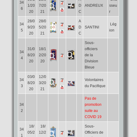
34
1/20
7/20
D
ANDREUX
sseu
6
20
21
C
r
28/0
28/0
A
34
Lég
9/20
5/20
D
SANTINI
5
ion
20
21
C
Sous-
31/0
18/1
officiers
34
8/20
2/20
de la
4
20
20
Division
Bleue
03/0
12/0
34
Volontaires
8/20
3/20
3
du Pacifique
20
21
Pas de
34
promotion
2
suite au
COVID 19
18/
18/
Sous-
34
05/2
12/2
Officiers de
1