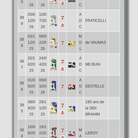
0
26
26
C
05/0
10/0
A
38
1/20
7/20
D
FRATICELLI
9
26
26
C
03/1
06/0
M
38
1/20
2/20
D
de VAUMAS
8
25
26
L
20/1
24/0
A
38
0/20
4/20
D
MEJEAN
7
25
26
C
01/0
06/0
A
38
9/20
3/20
D
DESTELLE
6
25
26
C
08/0
28/1
180 ans de
38
9/20
1/20
la SIDI
5
25
25
BRAHIM
16/0
19/1
38
M
6/20
2/20
LEROY
4
A