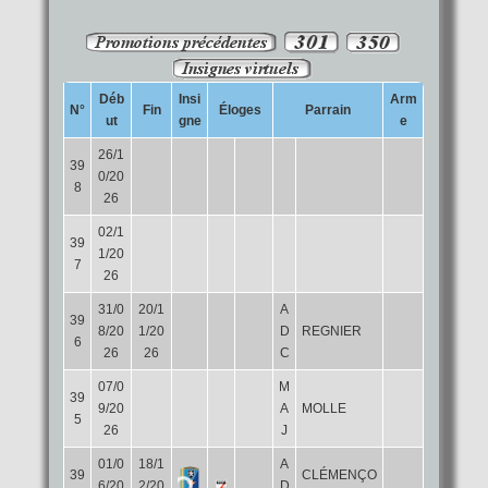
Déb
Insi
Arm
N°
Fin
Éloges
Parrain
ut
gne
e
26/1
39
0/20
8
26
02/1
39
1/20
7
26
31/0
20/1
A
39
8/20
1/20
D
REGNIER
6
26
26
C
07/0
M
39
9/20
A
MOLLE
5
26
J
01/0
18/1
A
39
CLÉMENÇO
6/20
2/20
D