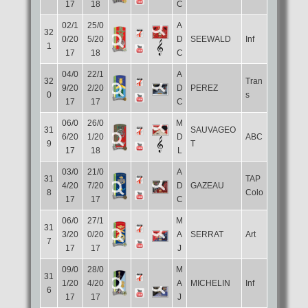
17
18
C
02/1
25/0
A
32
0/20
5/20
D
SEEWALD
Inf
1
17
18
C
04/0
22/1
A
32
Tran
9/20
2/20
D
PEREZ
0
s
17
17
C
06/0
26/0
M
31
SAUVAGEO
6/20
1/20
D
ABC
9
T
17
18
L
03/0
21/0
A
31
TAP
4/20
7/20
D
GAZEAU
8
Colo
17
17
C
06/0
27/1
M
31
3/20
0/20
A
SERRAT
Art
7
17
17
J
09/0
28/0
M
31
1/20
4/20
A
MICHELIN
Inf
6
17
17
J