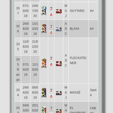
07/1
24/0
M
33
0/20
7/20
A
GUYTARD
Inf
7
19
20
J
26/0
13/1
A
33
8/20
2/20
D
BLAYA
Inf
6
19
19
C
11/0
21/0
33
6/20
2/20
5
19
20
A
FLECKSTEI
33
D
NER
5
07/1
11/1
C
R
0/20
0/20
an
19
19
gs
29/0
06/0
M
33
Sant
4/20
9/20
A
MASSÉ
4
é
19
19
J
04/0
25/1
M
33
EL
Légi
3/20
0/20
A