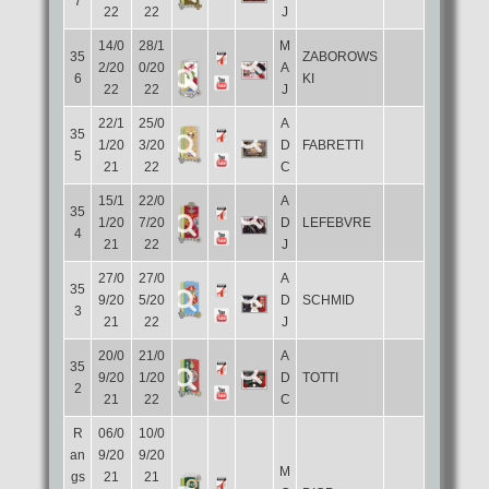
7
22
22
J
14/0
28/1
M
35
ZABOROWS
2/20
0/20
A
6
KI
22
22
J
22/1
25/0
A
35
1/20
3/20
D
FABRETTI
5
21
22
C
15/1
22/0
A
35
1/20
7/20
D
LEFEBVRE
4
21
22
J
27/0
27/0
A
35
9/20
5/20
D
SCHMID
3
21
22
J
20/0
21/0
A
35
9/20
1/20
D
TOTTI
2
21
22
C
R
06/0
10/0
an
9/20
9/20
M
gs
21
21