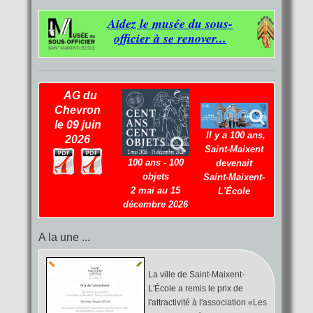
Aidez le musée du sous-
officier à se renover...
AG du
Chevron
le 09 juin
Il y a 100 ans,
2026
Saint-Maixent
100 ans - 100
devenait
objets
Saint-Maixent
-
2 mai au 15
L'École
décembre 2026
A la une ...
La ville de Saint-Maixent-
L'École a remis le prix de
l'attractivité à l'association «Les