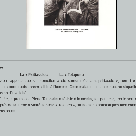
??
La « Psittacule » La « Totapen »
ron rapporte que sa promotion a été surnommée la « psittacule », nom tiré
e des perroquets transmissible à l'homme. Cette maladie ne laisse aucune séquell
sion d'invalidité.
dée, la promotion Pierre Toussaint a résisté à la méningite : pour conjurer le sort, 
rès de la ferme d'Aintré, la stèle « Totapen », du nom des antibiotiques bien con
nsion !!!!