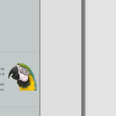
 de
e et
elle
nus.