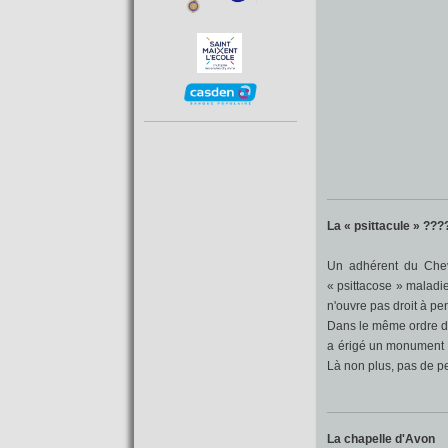
La « psittacule » ???
Un adhérent du Chev
« psittacose » maladi
n'ouvre pas droit à pen
Dans le même ordre d'i
a érigé un monument p
Là non plus, pas de pe
La chapelle d'Avon