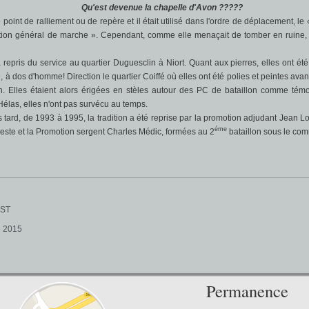
Qu'est devenue la chapelle d'Avon ?????
 point de ralliement ou de repère et il était utilisé dans l'ordre de déplacement, l
ction général de marche ». Cependant, comme elle menaçait de tomber en ruine, 
 repris du service au quartier Duguesclin à Niort. Quant aux pierres, elles ont ét
 à dos d'homme! Direction le quartier Coiffé où elles ont été polies et peintes avan
n. Elles étaient alors érigées en stèles autour des PC de bataillon comme t
 Hélas, elles n'ont pas survécu au temps.
tard, de 1993 à 1995, la tradition a été reprise par la promotion adjudant Jean Lo
éme
reste et la Promotion sergent Charles Médic, formées au 2
bataillon sous le co
IST
e 2015
Permanence