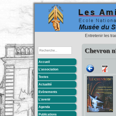
Entretenir les tr
Chevron n°
Accueil
L'association
Textes
Actualité
Evènements
L'avenir
Agenda
Publications