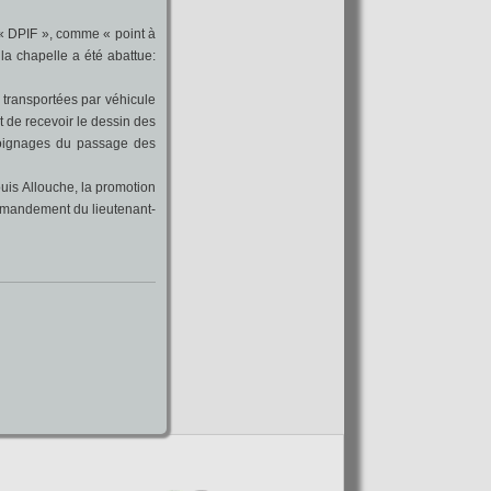
e « DPIF », comme « point à
la chapelle a été abattue:
é transportées par véhicule
t de recevoir le dessin des
émoignages du passage des
uis Allouche, la promotion
mmandement du lieutenant-