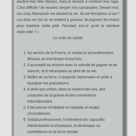
veulent leur tirer dessus, mais je réussis à contenir leur rage.
C'est difficile ! Ils veulent venger nos camarades. Devant moi,
ces cinq Allemands me doivent la vie. Ils me font peine à voir !
Les bras en l'air ils se mettent à genoux. Ils joignent les mains
pour implorer notre pitié. Pourtant, est-ce qu'ils la méritent
notre pitié ? »
Le code du soldat
Au service de la France, le soldat lui est entièrement
dévoué, en tout temps et tout lieu.
Il accomplit sa mission avec la volonté de gagner et de
vaincre, et si nécessaire au péril de sa vie.
Maître de sa force, il respecte l'adversaire et veille à
épargner les populations.
Il obéit aux ordres, dans le respect des lois, des
coutumes de la guerre et des conventions
internationales.
Il fait preuve d'initiative et s'adapte en toutes
circonstances.
Soldat professionnel, il entretient ses capacités
intellectuelles et physiques, et développe sa
compétence et sa force morale.