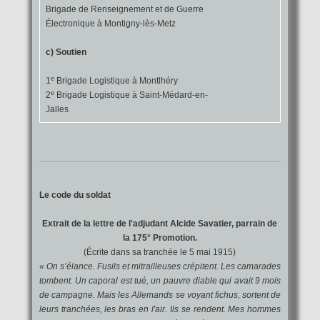
Brigade de Renseignement et de Guerre
Électronique à Montigny-lès-Metz
c) Soutien
e
1
Brigade Logistique à Montlhéry
e
2
Brigade Logistique à Saint-Médard-en-
Jalles
Le code du soldat
Extrait de la lettre de l'adjudant Alcide Savatier, parrain de
la 175° Promotion.
(Écrite dans sa tranchée le 5 mai 1915)
« On s’élance. Fusils et mitrailleuses crépitent. Les camarades
tombent. Un caporal est tué, un pauvre diable qui avait 9 mois
de campagne. Mais les Allemands se voyant fichus, sortent de
leurs tranchées, les bras en l'air. Ils se rendent. Mes hommes