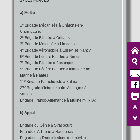
2 - LES FORCES
a) Mêlée
e
1
Brigade Mécanisée à Châlons-en-
Champagne
e
2
Brigade Blindée à Orléans
e
3
Brigade Motorisée à Limoges
e
4
Brigade Aéromobile à Essey les Nancy
e
6
Brigade Légère Blindée à Nîmes
e
7
Brigade Blindée à Besançon
e
9
Brigade Légère Blindée d'Infanterie de
Marine à Nantes
e
11
Brigade Parachutiste à Balma
e
27
Brigade d'Infanterie de Montagne à
Varces
Brigade Franco-Allemande à Müllheim (RFA)
b) Appui
Brigade du Génie à Strasbourg
Brigade d'Artillerie à Haguenau
Brigade des Transmissions à Lunéville