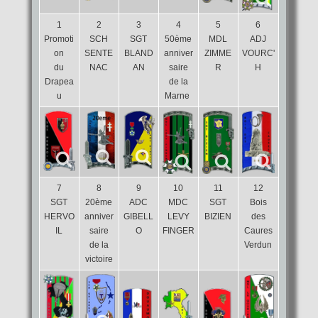
1
2
3
4
5
6
Promoti
SCH
SGT
50ème
MDL
ADJ
on
SENTE
BLAND
anniver
ZIMME
VOURC'
du
NAC
AN
saire
R
H
Drapea
de la
u
Marne
7
8
9
10
11
12
SGT
20ème
ADC
MDC
SGT
Bois
HERVO
anniver
GIBELL
LEVY
BIZIEN
des
IL
saire
O
FINGER
Caures
de la
Verdun
victoire