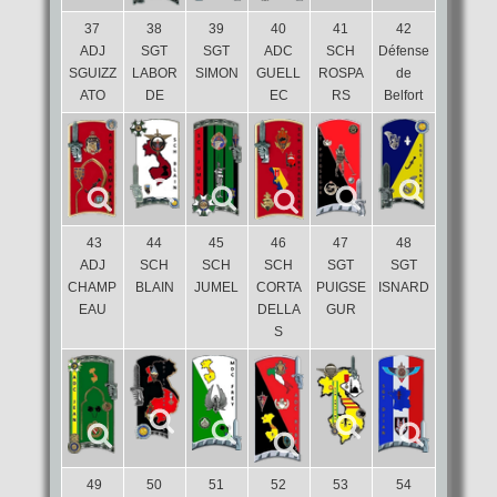
37
38
39
40
41
42
ADJ
SGT
SGT
ADC
SCH
Défense
SGUIZZ
LABOR
SIMON
GUELL
ROSPA
de
ATO
DE
EC
RS
Belfort
43
44
45
46
47
48
ADJ
SCH
SCH
SCH
SGT
SGT
CHAMP
BLAIN
JUMEL
CORTA
PUIGSE
ISNARD
EAU
DELLA
GUR
S
49
50
51
52
53
54