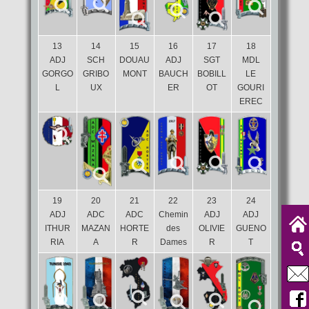
13
14
15
16
17
18
ADJ
SCH
DOUAU
ADJ
SGT
MDL
GORGO
GRIBO
MONT
BAUCH
BOBILL
LE
L
UX
ER
OT
GOURI
EREC
19
20
21
22
23
24
ADJ
ADC
ADC
Chemin
ADJ
ADJ
ITHUR
MAZAN
HORTE
des
OLIVIE
GUENO
RIA
A
R
Dames
R
T