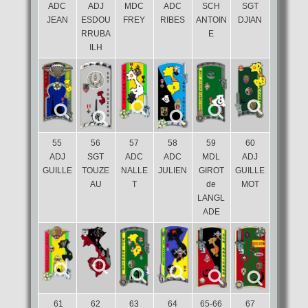
ADC
ADJ
MDC
ADC
SCH
SGT
JEAN
ESDOU
FREY
RIBES
ANTOIN
DJIAN
RRUBA
E
ILH
55
56
57
58
59
60
ADJ
SGT
ADC
ADC
MDL
ADJ
GUILLE
TOUZE
NALLE
JULIEN
GIROT
GUILLE
AU
T
de
MOT
LANGL
ADE
61
62
63
64
65-66
67