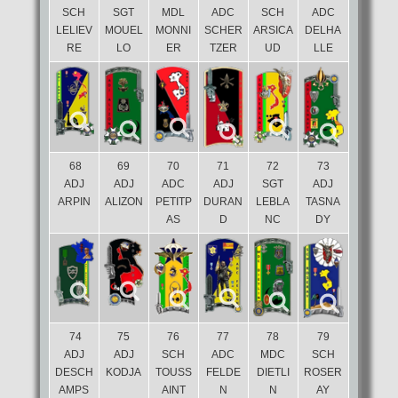
SCH
SGT
MDL
ADC
SCH
ADC
LELIEV
MOUEL
MONNI
SCHER
ARSICA
DELHA
RE
LO
ER
TZER
UD
LLE
68
69
70
71
72
73
ADJ
ADJ
ADC
ADJ
SGT
ADJ
ARPIN
ALIZON
PETITP
DURAN
LEBLA
TASNA
AS
D
NC
DY
74
75
76
77
78
79
ADJ
ADJ
SCH
ADC
MDC
SCH
DESCH
KODJA
TOUSS
FELDE
DIETLI
ROSER
AMPS
AINT
N
N
AY