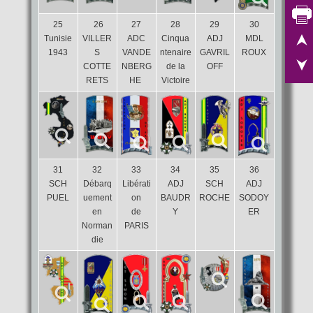
25
26
27
28
29
30
Tunisie
VILLER
ADC
Cinqua
ADJ
MDL
1943
S
VANDE
ntenaire
GAVRIL
ROUX
COTTE
NBERG
de la
OFF
RETS
HE
Victoire
31
32
33
34
35
36
SCH
Débarq
Libérati
ADJ
SCH
ADJ
PUEL
uement
on
BAUDR
ROCHE
SODOY
en
de
Y
ER
Norman
PARIS
die